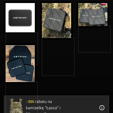
rabatu na
-35%
kamizelkę "Łasica" i
Kup