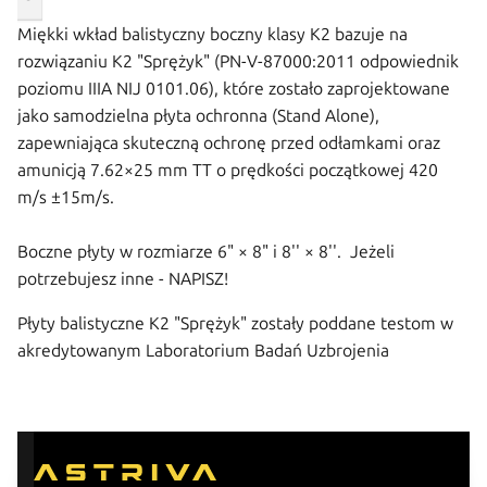
Miękki wkład balistyczny
boczny klasy K2 bazuje na
rozwiązaniu K2 "Sprężyk" (PN-V-87000:2011 odpowiednik
poziomu IIIA NIJ 0101.06), które zostało zaprojektowane
jako samodzielna płyta ochronna (Stand Alone),
zapewniająca skuteczną ochronę przed odłamkami oraz
amunicją 7.62×25 mm TT o prędkości początkowej 420
m/s ±15m/s.
Boczne płyty w rozmiarze 6" × 8" i 8'' × 8''. Jeżeli
potrzebujesz inne - NAPISZ!
Płyty balistyczne K2 "Sprężyk" zostały poddane testom w
akredytowanym Laboratorium Badań Uzbrojenia
Strzeleckiego i Osłon Zabezpieczających WITU (PCA nr AB
171).
Każda partia 250 sztuk przechodzi testy balistyczne
zgodnie z wymogami Wojska Polskiego. Płyty boczne z