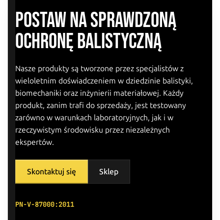
przeznaczeniem na rynek cywilny - brak konieczności
POSTAW NA SPRAWDZONĄ
posiadania pozwolenia/koncesji.
OCHRONĘ BALISTYCZNĄ
Płyta chroni przed amunicją: 0.38 Special, 0.40 S&W, 0.42
ACP, 0.357 Magnum, 9x19 Parabellum, 0.357 SIG, 0.44
Nasze produkty są tworzone przez specjalistów z
Magnum, 7.62x25 FMJS TT.
wieloletnim doświadczeniem w dziedzinie balistyki,
biomechaniki oraz inżynierii materiałowej. Każdy
Cena za komplet 2 sztuk.
produkt, zanim trafi do sprzedaży, jest testowany
zarówno w warunkach laboratoryjnych, jak i w
rzeczywistym środowisku przez niezależnych
ekspertów.
Skontaktuj się
Sklep
PN-V-87000:2011