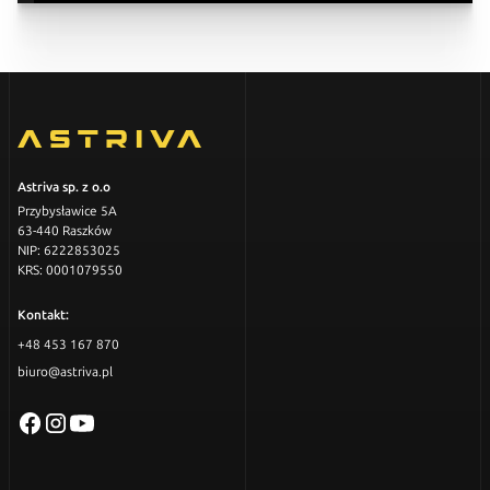
Astriva sp. z o.o
Przybysławice 5A
63-440 Raszków
NIP: 6222853025
KRS: 0001079550
Kontakt:
+48 453 167 870
biuro@astriva.pl