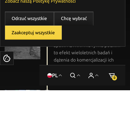
koncentrując się na wykorzystaniu
Zobacz naszą Politykę Prywatności
nowoczesnych materiałów
energochłonnych.
Odrzuć wszystkie
Chcę wybrać
2024
Zaakceptuj wszystkie
Oficjalne rozpoczęcie działalności
Spółki ASTRIVA na rynku polskim
to efekt wieloletnich badań i
Ciasteczka
dążenia do komercjalizacji ich
wyników. Firma stała się mostem
łączącym świat nauki z
PL
0
przemysłem.
2025
Badania balistyczne wyrobów
zgodnie z normą PN-V-87000:2011
w akredytowanym laboratorium
WITU. Rozpoczęcie współpracy z