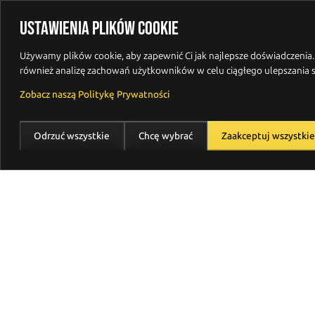
Ciasteczka
Produkty
Oferta
USTAWIENIA PLIKÓW COOKIE
Używamy plików cookie, aby zapewnić Ci jak najlepsze doświadczenia
również analizę zachowań użytkowników w celu ciągłego ulepszania s
Zobacz naszą Politykę Prywatności
SYSTEMY OCHRONY
Odrzuć wszystkie
Chcę wybrać
Zaakceptuj wszystkie
PRZECIWMINOWEJ I
ODŁAMKOWEJ