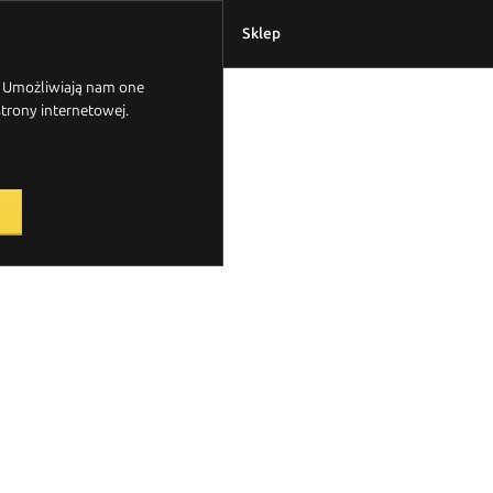
Laboratorium
O Nas
Sklep
. Umożliwiają nam one
trony internetowej.