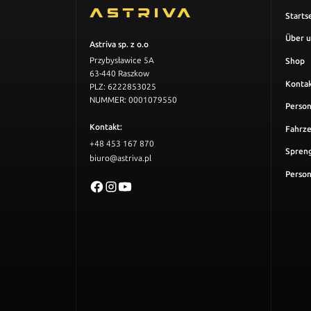
Starts
Über u
Astriva sp. z o.o
Przybysławice 5A
Shop
63-440 Raszkow
Konta
PLZ: 6222853025
NUMMER: 0001079550
Perso
Kontakt:
Fahrze
+48 453 167 870
Spreng
biuro@astriva.pl
Person