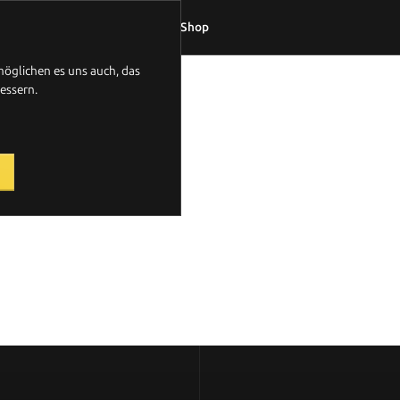
ot
Labor
Über uns
Shop
möglichen es uns auch, das
essern.