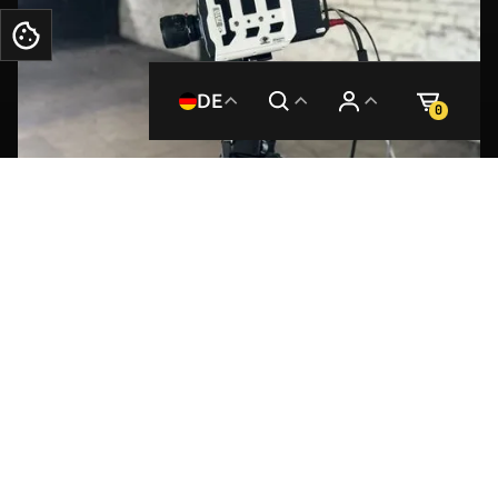
Plätzchen
DE
0
In der ballistischen Industrie entscheidet ein
Sekundenbruchteil über alles. Wir nutzen fortschrittliche
High-Speed-Video-Technologie zur Analyse dynamischer
Prozesse, die nur Bruchteile von Mikrosekunden dauern.