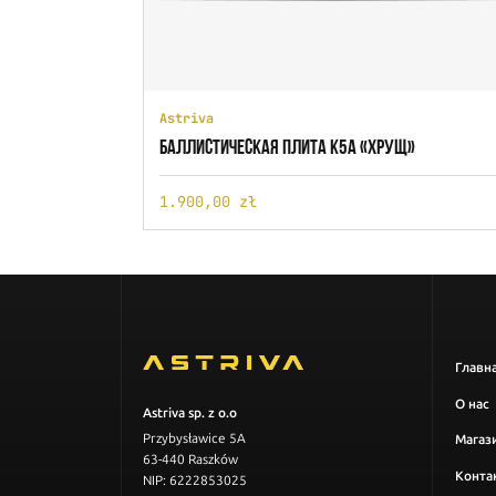
Astriva
БАЛЛИСТИЧЕСКАЯ ПЛИТА K5A «ХРУЩ»
1.900,00 zł
Главн
О нас
Astriva sp. z o.o
Przybysławice 5A
Магаз
63-440 Raszków
Конта
NIP: 6222853025