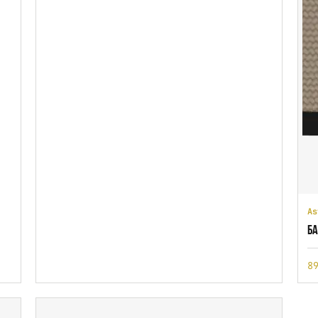
As
БА
8